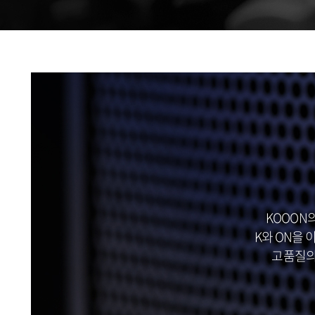
KOOON의
K와 ON을
고품질의